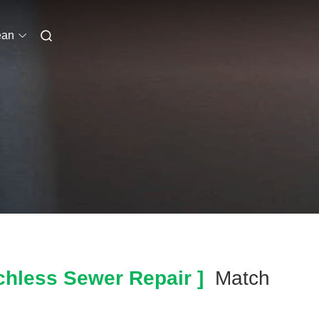
ean
chless Sewer Repair ]
Match