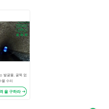
는 발굴물, 굴뚝 없
수물 수리
격 을 구하라