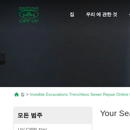
집
우리 에 관한 것
집
>
Invisible Excavations Trenchless Sewer Repair Online
Your Se
모든 범주
UV CIPP 장비