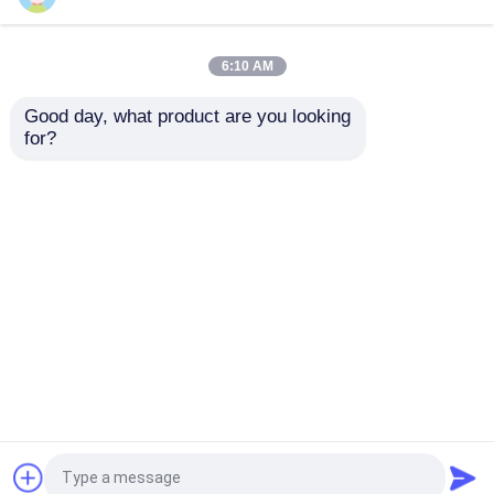
파인곳 없는 도관 부설
6:10 AM
지하 파인곳 없는 파이프라인 건설 기계 UV CIPP
하수 네트워크
Good day, what product are you looking 
for?
파인곳 없는 기술 훈련
트렌치리스 기술 CIPP로 파이프라인 수리 프로젝
트에 혁명을 일으켜
홈
사이트맵
연락처
Desktop Site
사이트맵
개인정보 보호 정책
품질
UV CIPP 장비
중국 공장.Copyright © 2026
Daoyunai Energy Saving Technology Limited. All