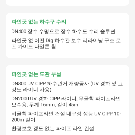
공장 여행
파인곳 없는 하수구 수리
DN400 장수 수명으로 장수 하수도 수리 솔루션
품질 관리
파인곳 없 어떤 Dig 하수관 보수 리라이닝 구조 로
프 가이드 나일론 휠
연락주세요
파인곳 없는 도관 부설
뉴스
메시지를 남겨주세요
DN800 UV CIPP 하수관거 개량공사 (UV 경화 및 고
강도 라이너 사용)
곧 다시 연락 드리겠습니다!
인용문을 요구하세요
DN2000 UV 경화 CIPP 라이너, 무굴착 파이프라인
보수용, 두께 16mm, 길이 45m
UV CIPP 장비
비굴착 파이프라인 건설 내구성 성능 UV CIPP 10-
200m 길이
환경보호 갱도 없는 파이프 라인 건설
UV는 CIPP를 치료했습니다