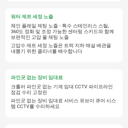
파인곳 없는 기술 훈련
워터 제트 세정 노즐
체인 플레일 제팅 노즐 - 특수 스테인리스 스틸,
360도 정화 및 조정 가능한 센터링 스키드와 함께
파이프 포장업자
보편적인 고압 물 제팅 노즐
고압수 제트 세정 노즐은 트럭 지하 매설 배관을
워터 제트 세정 노즐
내뿜기 위한 클리너를 배수합니다
파인곳 없는 장비 임대료
파인곳 없는 장비 임대료
펌프 플러그
크롤러 파인곳 없는 기계 임대 CCTV 파이프라인
점검 수리 고정핀
파인곳 없는 장비 임대료 서비스 유브이 큐어 시스
배수 펌프
템 CCTV를 수리하세요