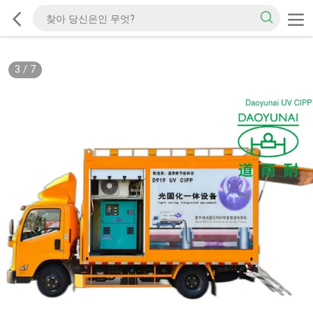
3
/
7